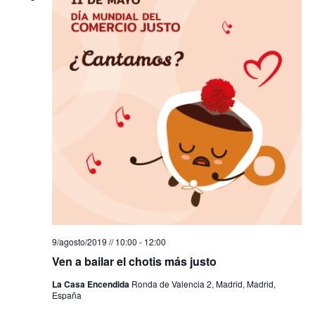
Eve
vistas
de
Evento
9/agosto/2019 // 10:00
-
12:00
Ven a bailar el chotis más justo
La Casa Encendida
Ronda de Valencia 2, Madrid, Madrid,
España