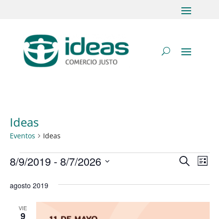
Ideas
Eventos
Ideas
Eventos
8/9/2019
 - 
8/7/2026
Na
Navega
Buscar
Lista
de
Selecciona
de
agosto 2019
vis
la
búsque
de
fecha.
VIE
y
9