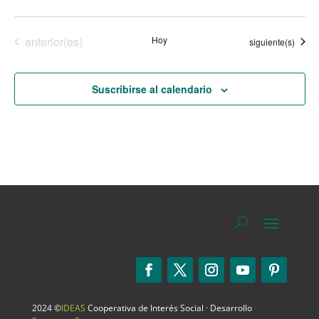
Eventos
anterior(es)
Hoy
Eventos
siguiente(s)
Suscribirse al calendario
2024 ©
IDEAS
Cooperativa de Interés Social · Desarrollo