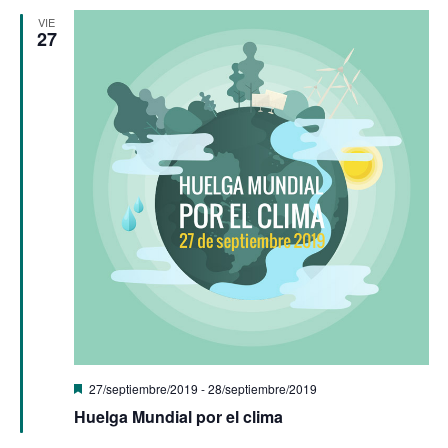
VIE
27
Destacado
27/septiembre/2019
-
28/septiembre/2019
Huelga Mundial por el clima