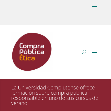
La Universidad Complutense ofrece
formación sobre compra pública
responsable en uno de sus cursos de
verano