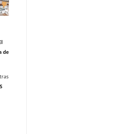
El
a de
tras
S