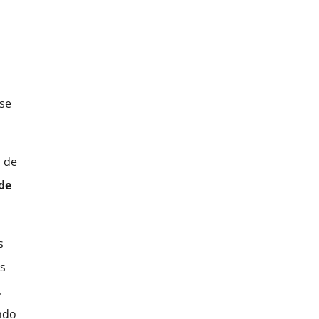
 se
o de
 de
s
us
.
ando