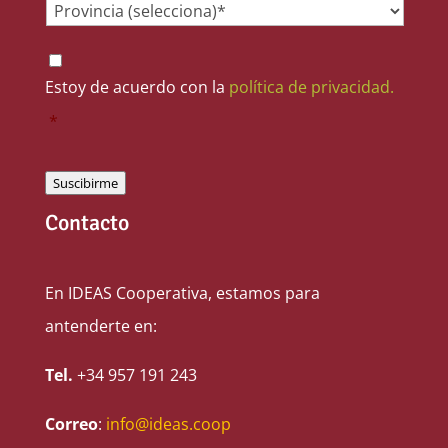
Provincia
*
Consentimiento
*
Estoy de acuerdo con la
política de privacidad.
*
Suscibirme
Contacto
En IDEAS Cooperativa, estamos para
antenderte en:
Tel.
+34 957 191 243
Correo
:
info@ideas.coop