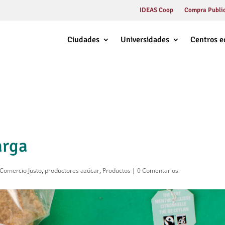
IDEAS Coop
Compra Public
Ciudades
Universidades
Centros e
arga
 Comercio Justo
,
productores azúcar
,
Productos
|
0 Comentarios