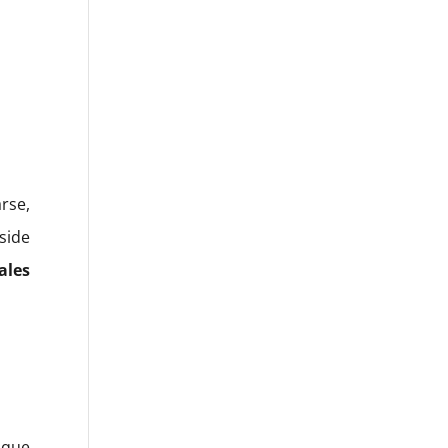
rse,
side
ales
 que