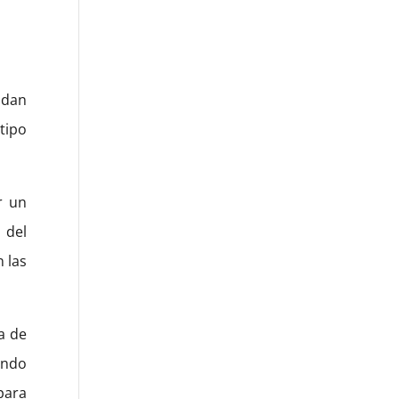
ndan
tipo
r un
 del
 las
a de
ando
para