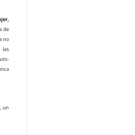
jer,
a de
la no
 las
uto-
unca
o
, un