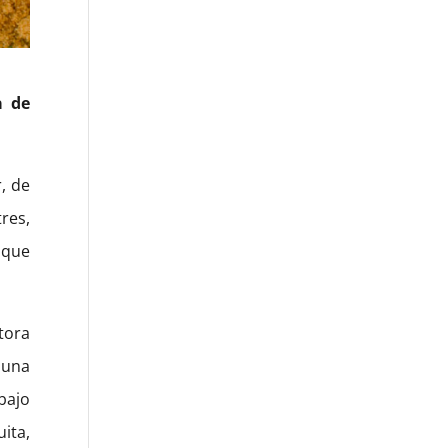
a de
, de
res,
 que
tora
 una
bajo
ita,