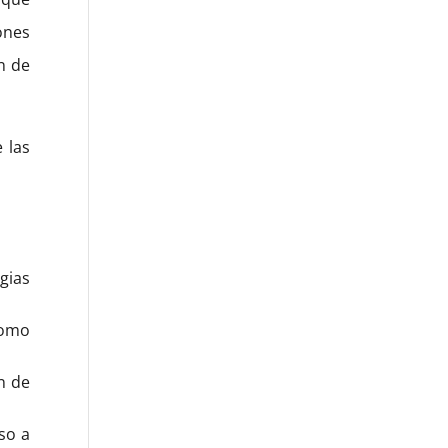
ones
n de
 las
gias
como
n de
so a