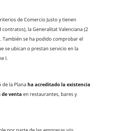
riterios de Comercio Justo y tienen
contratos), la Generalitat Valenciana (2
na). También se ha podido comprobar el
 se ubican o prestan servicio en la
e I.
ó de la Plana
ha acreditado la existencia
s de venta
en restaurantes, bares y
le por parte de las empresas y/o