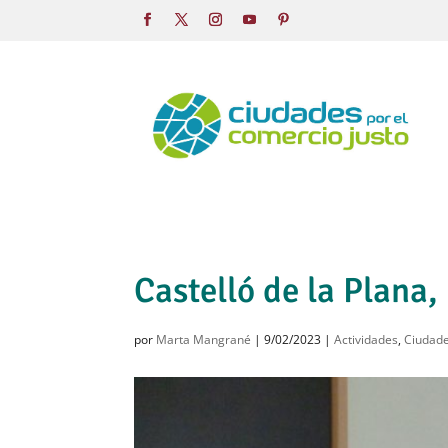
Castelló de la Plana,
por
Marta Mangrané
|
9/02/2023
|
Actividades
,
Ciudade