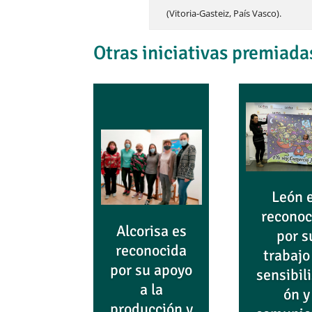
(Vitoria-Gasteiz, País Vasco).
Otras iniciativas premiada
León 
reconoc
Alcorisa es
por s
reconocida
trabajo
por su apoyo
sensibil
a la
ón y
producción y