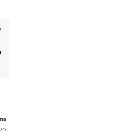
a
a
una
tes