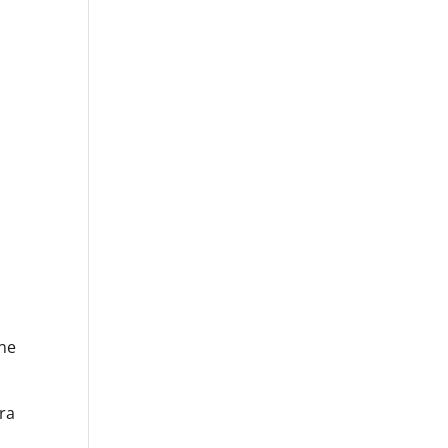
ene
ra