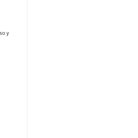
so y
o