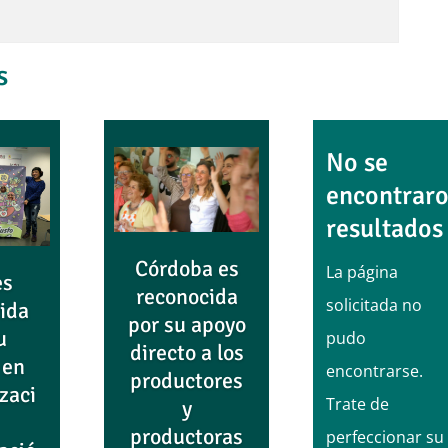
s
No se
encontrar
resultados
Córdoba es
La página
es
reconocida
solicitada no
ida
por su apoyo
u
pudo
directo a los
 en
encontrarse.
productores
izaci
Trate de
y
productoras
perfeccionar su