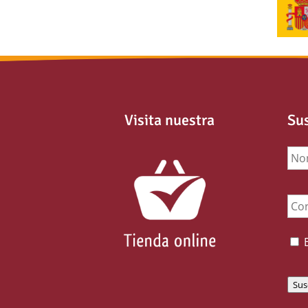
Visita nuestra
Sus
No
Ema
Con
Sus