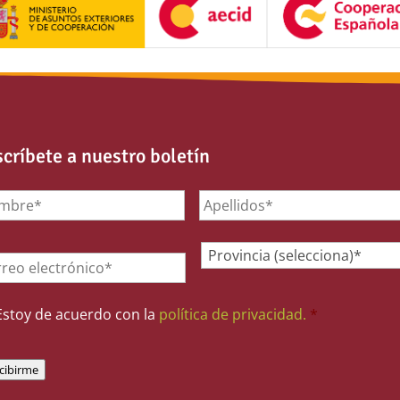
críbete a nuestro boletín
mbre
*
il
*
Provincia
*
sentimiento
*
Estoy de acuerdo con la
política de privacidad.
*
cibirme