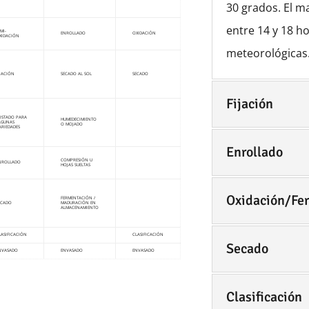
30 grados. El m
entre 14 y 18 h
EMI-
ENROLLADO
OXIDACIÓN
XIDACIÓN
meteorológicas
IJACIÓN
SECADO AL SOL
SECADO
Fijación
OSTADO PARA
HUMEDECIMIENTO
LGUNAS
O MOJADO
ARIEDADES
Enrollado
COMPRESIÓN U
NROLLADO
HOJAS SUELTAS
Oxidación/Fe
FERMENTACIÓN /
ECADO
MADURACIÓN EN
ALMACENAMIENTO
LASIFICACIÓN
CLASIFICACIÓN
Secado
NVASADO
ENVASADO
ENVASADO
Clasificación