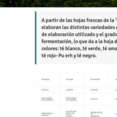
A partir de las hojas frescas de la 
elaboran las distintas variedades 
de elaboración utilizado y el grad
fermentación, lo que da a la hoja d
colores: té blanco, té verde, té ama
té rojo–Pu erh y té negro.
Té blanco
Té verde
Té amarillo
T
COSECHA
COSECHA
COSECHA
C
MARCHITADO
MARCHITADO
FIJACIÓN
M
EN EL EXTERIOR
(NO SIEMPRE)
FIJACIÓN (EN
FERMENTACIÓN
MARCHITADO A
SECO O EN
NO
C
CUBIERTO
CALOR
ENZIMÁTICA