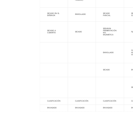
HUMEDO)
SECADO EN EL
SECADO
S
ENROLLADO
EXTERIOR
PARCIAL
O
SEGUNDA
SECADO A
FERMENTACIÓN
SECADO
F
CUBIERTO
NO
ENZIMÁTICA
T
ENROLLADO
A
V
SECADO
E
S
CLASIFICACIÓN
CLASIFICACIÓN
CLASIFICACIÓN
C
ENVASADO
ENVASADO
ENVASADO
E