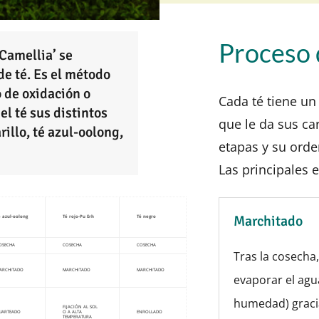
Proceso 
‘Camellia’ se
de té. Es el método
o de oxidación o
Cada té tiene un
el té sus distintos
que le da sus car
rillo, té azul-oolong,
etapas y su orde
Las principales 
Marchitado
é azul-oolong
Té rojo-Pu Erh
Té negro
OSECHA
COSECHA
COSECHA
Tras la cosecha
ARCHITADO
MARCHITADO
MARCHITADO
evaporar el agu
humedad) graci
FIJACIÓN AL SOL
UARTEADO
O A ALTA
ENROLLADO
TEMPERATURA