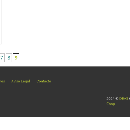
7
8
9
kies
Aviso Legal
Contacto
2024 ©
IDEAS
C
Coop