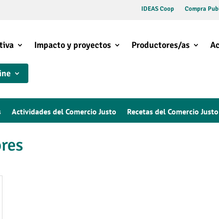
IDEAS Coop
Compra Publ
tiva
Impacto y proyectos
Productores/as
Ac
ine
s
Actividades del Comercio Justo
Recetas del Comercio Justo
ores