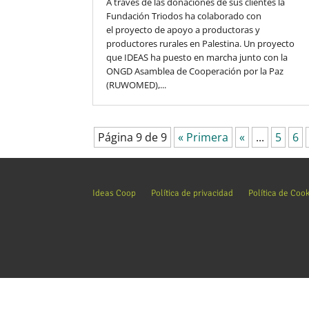
A través de las donaciones de sus clientes la
Fundación Triodos ha colaborado con
el proyecto de apoyo a productoras y
productores rurales en Palestina. Un proyecto
que IDEAS ha puesto en marcha junto con la
ONGD Asamblea de Cooperación por la Paz
(RUWOMED),...
Página 9 de 9
« Primera
«
...
5
6
Ideas Coop
Política de privacidad
Política de Coo