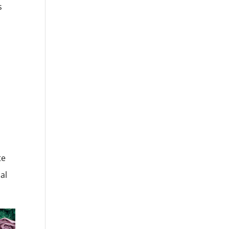
s
te
al