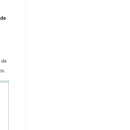
 de
.
l de
os.