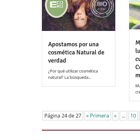
M
Apostamos por una
l
cosmética Natural de
c
verdad
C
¿Por qué utilizar cosmética
m
natural? La búsqueda...
Ma
cr
Página 24 de 27
« Primera
«
...
10