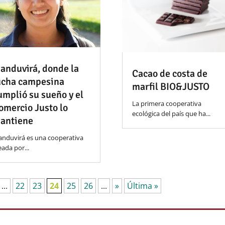
anduvirá, donde la
Cacao de costa de
ucha campesina
marfil BIO&JUSTO
umplió su sueño y el
La primera cooperativa
omercio Justo lo
ecológica del país que ha...
antiene
nduvirá es una cooperativa
eada por...
...
22
23
24
25
26
...
»
Última »