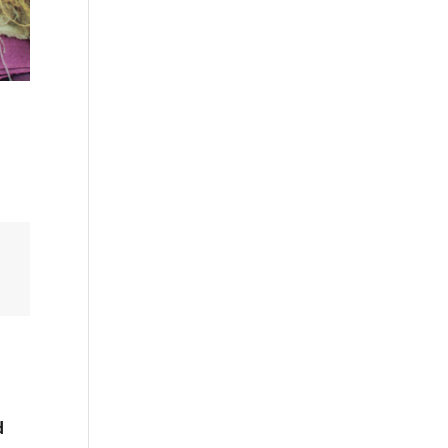
a
d
d