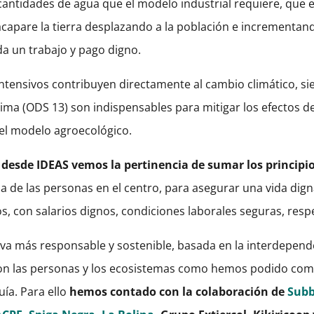
cantidades de agua que el modelo industrial requiere, que 
acapare la tierra desplazando a la población e incrementa
da un trabajo y pago digno.
intensivos contribuyen directamente al cambio climático, s
lima (ODS 13) son indispensables para mitigar los efectos d
r el modelo agroecológico.
 desde IDEAS vemos la pertinencia de sumar los principio
da de las personas en el centro, para asegurar una vida dig
, con salarios dignos, condiciones laborales seguras, resp
iva más responsable y sostenible, basada en la interdepende
n las personas y los ecosistemas como hemos podido compr
ía. Para ello
hemos contado con la colaboración de
Subb