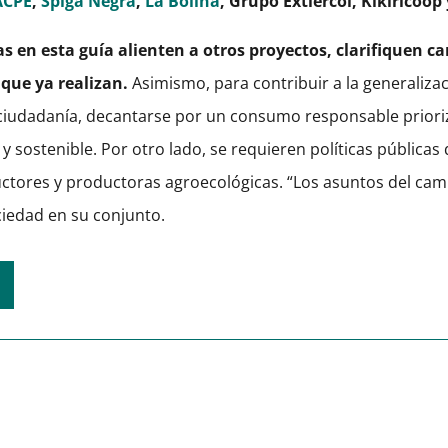
ACPE
,
Spiga Negra
,
La Bolina
, Grupo Extiercol, Kikiricoop
as en esta guía alienten a otros proyectos, clarifiquen 
que ya realizan.
Asimismo, para contribuir a la generalizac
ciudadanía, decantarse por un consumo responsable priori
sostenible. Por otro lado, se requieren políticas públicas 
ctores y productoras agroecológicas. “Los asuntos del ca
ciedad en su conjunto.