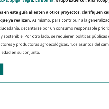
ACPE
,
Spiga Negra
,
La Bolina
, Grupo Extiercol, Kikiricoop
as en esta guía alienten a otros proyectos, clarifiquen 
que ya realizan.
Asimismo, para contribuir a la generalizac
ciudadanía, decantarse por un consumo responsable priori
sostenible. Por otro lado, se requieren políticas públicas 
ctores y productoras agroecológicas. “Los asuntos del ca
ciedad en su conjunto.