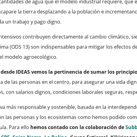
cantidades de agua que el modelo industrial requiere, que 
acapare la tierra desplazando a la población e incrementa
da un trabajo y pago digno.
intensivos contribuyen directamente al cambio climático, s
lima (ODS 13) son indispensables para mitigar los efectos d
r el modelo agroecológico.
 desde IDEAS vemos la pertinencia de sumar los principio
da de las personas en el centro, para asegurar una vida dig
, con salarios dignos, condiciones laborales seguras, resp
iva más responsable y sostenible, basada en la interdepende
n las personas y los ecosistemas como hemos podido compr
ía. Para ello
hemos contado con la colaboración de
Subb